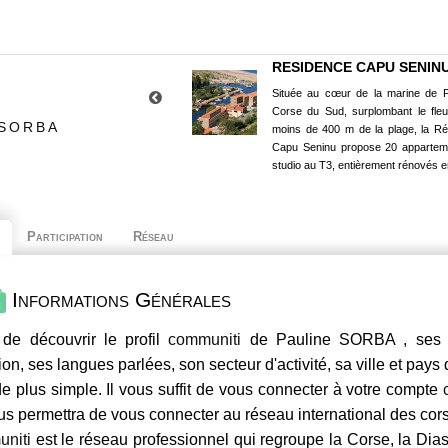
RESIDENCE CAPU SENIN
Située au cœur de la marine de P
Corse du Sud, surplombant le fle
 SORBA
moins de 400 m de la plage, la R
Capu Seninu propose 20 appartem
studio au T3, entièrement rénovés e
Participation
Réseau
Informations Générales
de découvrir le profil
communiti
de Pauline SORBA , ses c
ion, ses langues parlées, son secteur d'activité, sa ville et pays
e plus simple. Il vous suffit de vous connecter à votre compte
us permettra de vous connecter au réseau international des co
niti
est le réseau professionnel qui regroupe la Corse, la Dia