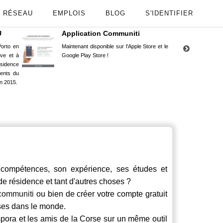
RÉSEAU
EMPLOIS
BLOG
S'IDENTIFIER
U
Application Communiti
RE
orto en
Maintenant disponible sur l'Apple Store et le
Situ
uve et à
Google Play Store !
Cors
ésidence
moin
ents du
Capu
n 2015.
stud
ompétences, son expérience, ses études et
 de résidence et tant d'autres choses ?
communiti
ou bien de créer votre compte gratuit
rses dans le monde.
spora et les amis de la Corse sur un même outil