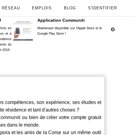
RÉSEAU
EMPLOIS
BLOG
S'IDENTIFIER
U
Application Communiti
RE
orto en
Maintenant disponible sur l'Apple Store et le
Situ
uve et à
Google Play Store !
Cors
ésidence
moin
ents du
Capu
n 2015.
stud
s compétences, son expérience, ses études et
 de résidence et tant d'autres choses ?
communiti
ou bien de créer votre compte gratuit
rses dans le monde.
spora et les amis de la Corse sur un même outil