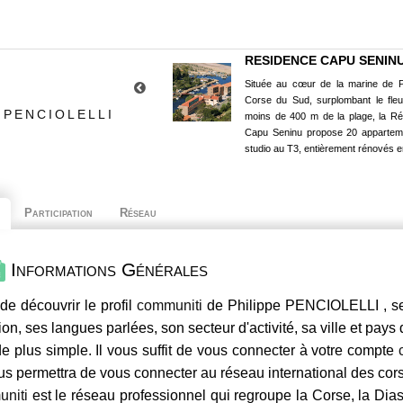
RESIDENCE CAPU SENIN
Située au cœur de la marine de P
Corse du Sud, surplombant le fle
 PENCIOLELLI
moins de 400 m de la plage, la R
Capu Seninu propose 20 appartem
studio au T3, entièrement rénovés e
Participation
Réseau
Informations Générales
de découvrir le profil
communiti
de Philippe PENCIOLELLI , se
ion, ses langues parlées, son secteur d'activité, sa ville et pays
e plus simple. Il vous suffit de vous connecter à votre compte
us permettra de vous connecter au réseau international des co
niti
est le réseau professionnel qui regroupe la Corse, la Dia