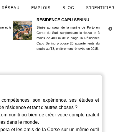
RÉSEAU
EMPLOIS
BLOG
S'IDENTIFIER
RESIDENCE CAPU SENINU
App
re et le
Située au cœur de la marine de Porto en
Maint
Corse du Sud, surplombant le fleuve et à
Goog
moins de 400 m de la plage, la Résidence
Capu Seninu propose 20 appartements du
studio au T3, entièrement rénovés en 2015.
compétences, son expérience, ses études et
 de résidence et tant d'autres choses ?
communiti
ou bien de créer votre compte gratuit
rses dans le monde.
spora et les amis de la Corse sur un même outil