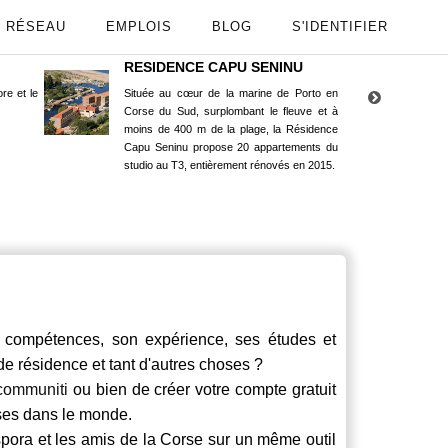
RÉSEAU
EMPLOIS
BLOG
S'IDENTIFIER
RESIDENCE CAPU SENINU
App
re et le
Située au cœur de la marine de Porto en
Maint
Corse du Sud, surplombant le fleuve et à
Goog
moins de 400 m de la plage, la Résidence
Capu Seninu propose 20 appartements du
studio au T3, entièrement rénovés en 2015.
compétences, son expérience, ses études et
 de résidence et tant d'autres choses ?
communiti
ou bien de créer votre compte gratuit
rses dans le monde.
spora et les amis de la Corse sur un même outil