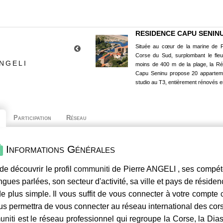
RESIDENCE CAPU SENIN
Située au cœur de la marine de P
Corse du Sud, surplombant le fle
NGELI
moins de 400 m de la plage, la R
Capu Seninu propose 20 appartem
studio au T3, entièrement rénovés e
Participation
Réseau
Informations Générales
de découvrir le profil
communiti
de Pierre ANGELI , ses compéte
ngues parlées, son secteur d'activité, sa ville et pays de résiden
e plus simple. Il vous suffit de vous connecter à votre compte
us permettra de vous connecter au réseau international des co
niti
est le réseau professionnel qui regroupe la Corse, la Dia