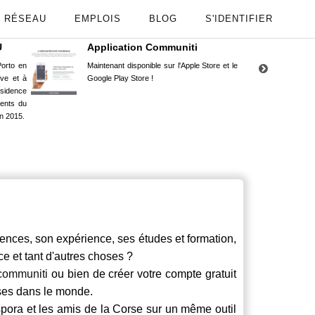
RÉSEAU
EMPLOIS
BLOG
S'IDENTIFIER
U
Application Communiti
RE
orto en
Maintenant disponible sur l'Apple Store et le
Situ
uve et à
Google Play Store !
Cors
ésidence
moin
ents du
Capu
n 2015.
stud
nces, son expérience, ses études et formation,
ce et tant d'autres choses ?
communiti
ou bien de créer votre compte gratuit
rses dans le monde.
spora et les amis de la Corse sur un même outil