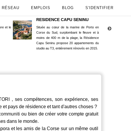
RÉSEAU
EMPLOIS
BLOG
S'IDENTIFIER
RESIDENCE CAPU SENINU
App
re et le
Située au cœur de la marine de Porto en
Maint
Corse du Sud, surplombant le fleuve et à
Goog
moins de 400 m de la plage, la Résidence
Capu Seninu propose 20 appartements du
studio au T3, entièrement rénovés en 2015.
ORI , ses compétences, son expérience, ses
le et pays de résidence et tant d'autres choses ?
communiti
ou bien de créer votre compte gratuit
rses dans le monde.
spora et les amis de la Corse sur un même outil