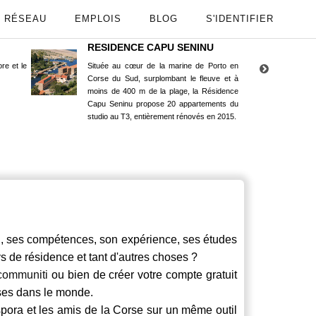
RÉSEAU
EMPLOIS
BLOG
S'IDENTIFIER
RESIDENCE CAPU SENINU
App
re et le
Située au cœur de la marine de Porto en
Maint
Corse du Sud, surplombant le fleuve et à
Goog
moins de 400 m de la plage, la Résidence
Capu Seninu propose 20 appartements du
studio au T3, entièrement rénovés en 2015.
ses compétences, son expérience, ses études
ays de résidence et tant d'autres choses ?
communiti
ou bien de créer votre compte gratuit
rses dans le monde.
spora et les amis de la Corse sur un même outil