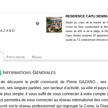
RESIDENCE CAPU SENIN
Située au cœur de la marine de P
Corse du Sud, surplombant le fle
GAZANO
moins de 400 m de la plage, la R
Capu Seninu propose 20 appartem
studio au T3, entièrement rénovés e
Participation
Réseau
Informations Générales
de découvrir le profil
communiti
de Pierre GAZANO , ses c
ion, ses langues parlées, son secteur d'activité, sa ville et pays
e plus simple. Il vous suffit de vous connecter à votre compte
us permettra de vous connecter au réseau international des co
niti
est le réseau professionnel qui regroupe la Corse, la Dia