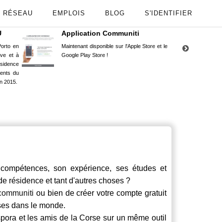
RÉSEAU
EMPLOIS
BLOG
S'IDENTIFIER
U
Application Communiti
RE
orto en
Maintenant disponible sur l'Apple Store et le
Situ
uve et à
Google Play Store !
Cors
ésidence
moin
ents du
Capu
n 2015.
stud
ompétences, son expérience, ses études et
 de résidence et tant d'autres choses ?
communiti
ou bien de créer votre compte gratuit
rses dans le monde.
spora et les amis de la Corse sur un même outil