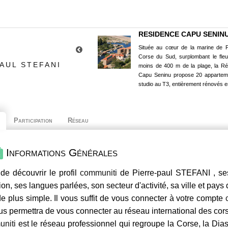
RESIDENCE CAPU SENIN
Située au cœur de la marine de P
Corse du Sud, surplombant le fle
AUL STEFANI
moins de 400 m de la plage, la R
Capu Seninu propose 20 appartem
studio au T3, entièrement rénovés e
Participation
Réseau
Informations Générales
de découvrir le profil
communiti
de Pierre-paul STEFANI , se
ion, ses langues parlées, son secteur d'activité, sa ville et pays
e plus simple. Il vous suffit de vous connecter à votre compte
us permettra de vous connecter au réseau international des co
niti
est le réseau professionnel qui regroupe la Corse, la Dia