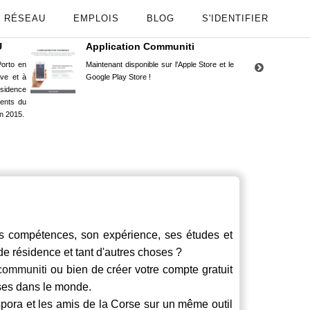
RÉSEAU
EMPLOIS
BLOG
S'IDENTIFIER
U
Application Communiti
RE
orto en
Maintenant disponible sur l'Apple Store et le
Situ
uve et à
Google Play Store !
Cors
ésidence
moin
ents du
Capu
n 2015.
stud
s compétences, son expérience, ses études et
 de résidence et tant d'autres choses ?
communiti
ou bien de créer votre compte gratuit
rses dans le monde.
spora et les amis de la Corse sur un même outil