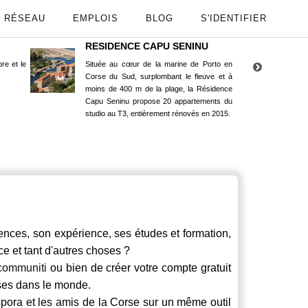
RÉSEAU
EMPLOIS
BLOG
S'IDENTIFIER
RESIDENCE CAPU SENINU
App
re et le
Située au cœur de la marine de Porto en
Maint
Corse du Sud, surplombant le fleuve et à
Goog
moins de 400 m de la plage, la Résidence
Capu Seninu propose 20 appartements du
studio au T3, entièrement rénovés en 2015.
ces, son expérience, ses études et formation,
ce et tant d'autres choses ?
communiti
ou bien de créer votre compte gratuit
rses dans le monde.
spora et les amis de la Corse sur un même outil