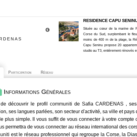
RESIDENCE CAPU SENIN
Située au cœur de la marine de P
Corse du Sud, surplombant le fle
ARDENAS
moins de 400 m de la plage, la R
Capu Seninu propose 20 appartem
studio au T3, entièrement rénovés e
Participation
Réseau
Informations Générales
de découvrir le profil
communiti
de Safia CARDENAS , ses c
ion, ses langues parlées, son secteur d'activité, sa ville et pays
e plus simple. Il vous suffit de vous connecter à votre compte
us permettra de vous connecter au réseau international des co
niti
est le réseau professionnel qui regroupe la Corse, la Dia