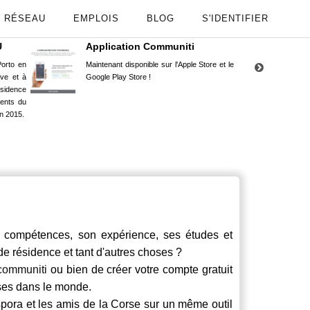
RÉSEAU
EMPLOIS
BLOG
S'IDENTIFIER
U
Application Communiti
RE
orto en
Maintenant disponible sur l'Apple Store et le
Situ
uve et à
Google Play Store !
Cors
ésidence
moin
ents du
Capu
n 2015.
stud
ompétences, son expérience, ses études et
 de résidence et tant d'autres choses ?
communiti
ou bien de créer votre compte gratuit
rses dans le monde.
spora et les amis de la Corse sur un même outil