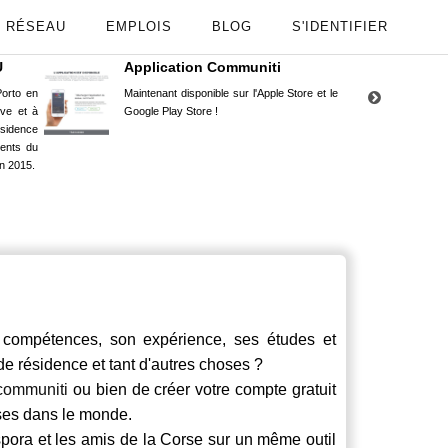
RÉSEAU
EMPLOIS
BLOG
S'IDENTIFIER
U
Application Communiti
RE
orto en
Maintenant disponible sur l'Apple Store et le
Situ
uve et à
Google Play Store !
Cors
ésidence
moin
ents du
Capu
n 2015.
stud
ompétences, son expérience, ses études et
 de résidence et tant d'autres choses ?
communiti
ou bien de créer votre compte gratuit
rses dans le monde.
spora et les amis de la Corse sur un même outil