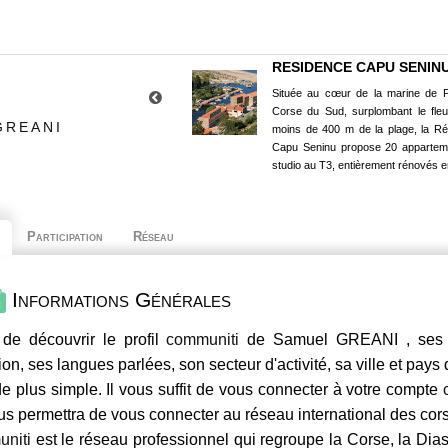
RESIDENCE CAPU SENIN
Située au cœur de la marine de P
Corse du Sud, surplombant le fle
GREANI
moins de 400 m de la plage, la R
Capu Seninu propose 20 appartem
studio au T3, entièrement rénovés e
Participation
Réseau
Informations Générales
de découvrir le profil
communiti
de Samuel GREANI , ses c
ion, ses langues parlées, son secteur d'activité, sa ville et pays
e plus simple. Il vous suffit de vous connecter à votre compte
us permettra de vous connecter au réseau international des co
niti
est le réseau professionnel qui regroupe la Corse, la Dia