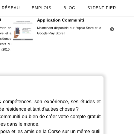
RÉSEAU
EMPLOIS
BLOG
S'IDENTIFIER
U
Application Communiti
RE
orto en
Maintenant disponible sur l'Apple Store et le
Situ
uve et à
Google Play Store !
Cors
ésidence
moin
ents du
Capu
n 2015.
stud
 compétences, son expérience, ses études et
 de résidence et tant d'autres choses ?
communiti
ou bien de créer votre compte gratuit
rses dans le monde.
spora et les amis de la Corse sur un même outil