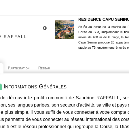
RESIDENCE CAPU SENIN
Située au cœur de la marine de P
Corse du Sud, surplombant le fle
E RAFFALLI
moins de 400 m de la plage, la R
Capu Seninu propose 20 appartem
studio au T3, entièrement rénovés e
Participation
Réseau
Informations Générales
de découvrir le profil
communiti
de Sandrine RAFFALLI , ses
ion, ses langues parlées, son secteur d'activité, sa ville et pays
e plus simple. Il vous suffit de vous connecter à votre compte
us permettra de vous connecter au réseau international des co
niti
est le réseau professionnel qui regroupe la Corse, la Dia