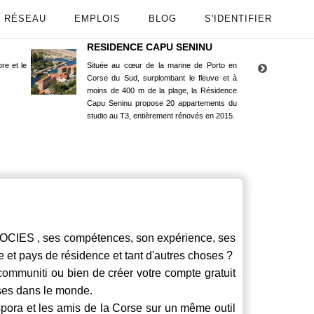
RÉSEAU
EMPLOIS
BLOG
S'IDENTIFIER
RESIDENCE CAPU SENINU
App
re et le
Située au cœur de la marine de Porto en
Maint
Corse du Sud, surplombant le fleuve et à
Goog
moins de 400 m de la plage, la Résidence
Capu Seninu propose 20 appartements du
studio au T3, entièrement rénovés en 2015.
S , ses compétences, son expérience, ses
le et pays de résidence et tant d'autres choses ?
communiti
ou bien de créer votre compte gratuit
rses dans le monde.
spora et les amis de la Corse sur un même outil