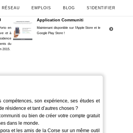
RÉSEAU
EMPLOIS
BLOG
S'IDENTIFIER
U
Application Communiti
RE
orto en
Maintenant disponible sur l'Apple Store et le
Situ
uve et à
Google Play Store !
Cors
ésidence
moin
ents du
Capu
n 2015.
stud
ompétences, son expérience, ses études et
 de résidence et tant d'autres choses ?
communiti
ou bien de créer votre compte gratuit
rses dans le monde.
spora et les amis de la Corse sur un même outil