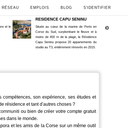
RÉSEAU
EMPLOIS
BLOG
S'IDENTIFIER
RESIDENCE CAPU SENINU
App
re et le
Située au cœur de la marine de Porto en
Maint
Corse du Sud, surplombant le fleuve et à
Goog
moins de 400 m de la plage, la Résidence
Capu Seninu propose 20 appartements du
studio au T3, entièrement rénovés en 2015.
compétences, son expérience, ses études et
 de résidence et tant d'autres choses ?
communiti
ou bien de créer votre compte gratuit
rses dans le monde.
spora et les amis de la Corse sur un même outil