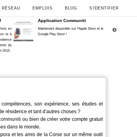
RÉSEAU
EMPLOIS
BLOG
S'IDENTIFIER
U
Application Communiti
RE
orto en
Maintenant disponible sur l'Apple Store et le
Situ
uve et à
Google Play Store !
Cors
ésidence
moin
ents du
Capu
n 2015.
stud
compétences, son expérience, ses études et
 de résidence et tant d'autres choses ?
communiti
ou bien de créer votre compte gratuit
rses dans le monde.
spora et les amis de la Corse sur un même outil