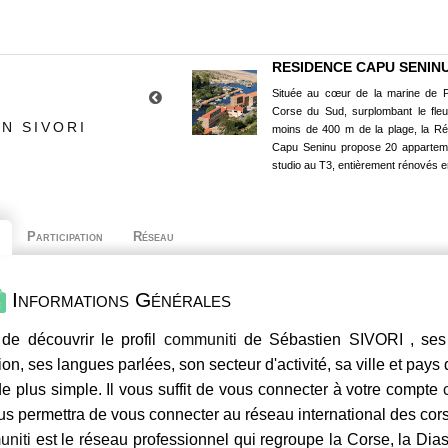
RESIDENCE CAPU SENIN
Située au cœur de la marine de P
Corse du Sud, surplombant le fle
N SIVORI
moins de 400 m de la plage, la R
Capu Seninu propose 20 appartem
studio au T3, entièrement rénovés e
Participation
Réseau
Informations Générales
de découvrir le profil
communiti
de Sébastien SIVORI , ses 
ion, ses langues parlées, son secteur d'activité, sa ville et pays
e plus simple. Il vous suffit de vous connecter à votre compte
us permettra de vous connecter au réseau international des co
niti
est le réseau professionnel qui regroupe la Corse, la Dia