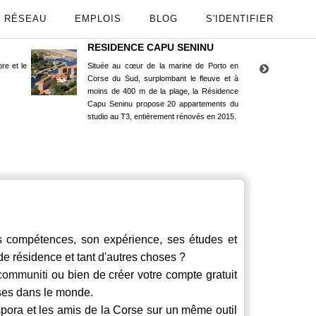
RÉSEAU
EMPLOIS
BLOG
S'IDENTIFIER
RESIDENCE CAPU SENINU
App
re et le
Située au cœur de la marine de Porto en
Maint
Corse du Sud, surplombant le fleuve et à
Goog
moins de 400 m de la plage, la Résidence
Capu Seninu propose 20 appartements du
studio au T3, entièrement rénovés en 2015.
ompétences, son expérience, ses études et
 de résidence et tant d'autres choses ?
communiti
ou bien de créer votre compte gratuit
rses dans le monde.
spora et les amis de la Corse sur un même outil