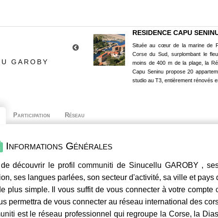
RESIDENCE CAPU SENIN
Située au cœur de la marine de P
Corse du Sud, surplombant le fle
LU GAROBY
moins de 400 m de la plage, la R
Capu Seninu propose 20 appartem
studio au T3, entièrement rénovés e
Participation
Réseau
Informations Générales
de découvrir le profil
communiti
de Sinucellu GAROBY , ses 
ion, ses langues parlées, son secteur d'activité, sa ville et pays
e plus simple. Il vous suffit de vous connecter à votre compte
us permettra de vous connecter au réseau international des co
niti
est le réseau professionnel qui regroupe la Corse, la Dia