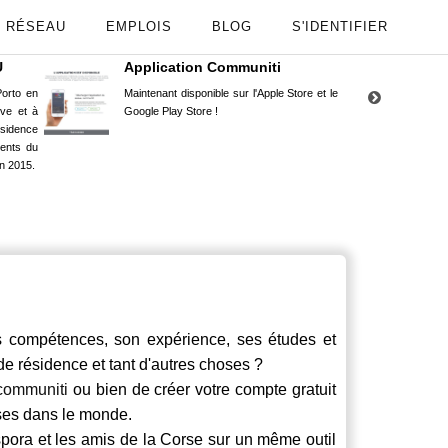
RÉSEAU
EMPLOIS
BLOG
S'IDENTIFIER
U
Application Communiti
RE
orto en
Maintenant disponible sur l'Apple Store et le
Situ
uve et à
Google Play Store !
Cors
ésidence
moin
ents du
Capu
n 2015.
stud
compétences, son expérience, ses études et
 de résidence et tant d'autres choses ?
communiti
ou bien de créer votre compte gratuit
rses dans le monde.
spora et les amis de la Corse sur un même outil