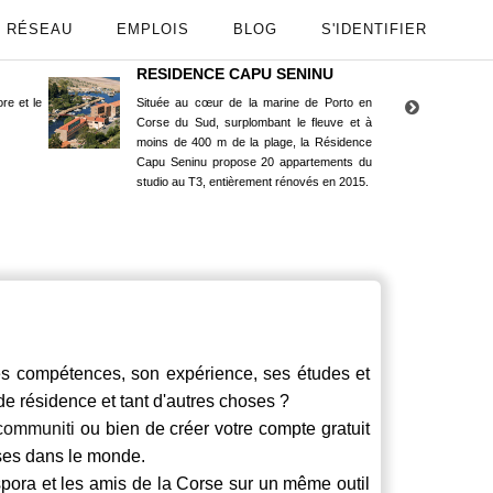
RÉSEAU
EMPLOIS
BLOG
S'IDENTIFIER
RESIDENCE CAPU SENINU
App
re et le
Située au cœur de la marine de Porto en
Maint
Corse du Sud, surplombant le fleuve et à
Goog
moins de 400 m de la plage, la Résidence
Capu Seninu propose 20 appartements du
studio au T3, entièrement rénovés en 2015.
compétences, son expérience, ses études et
 de résidence et tant d'autres choses ?
communiti
ou bien de créer votre compte gratuit
rses dans le monde.
spora et les amis de la Corse sur un même outil