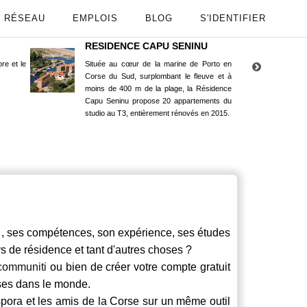
RÉSEAU
EMPLOIS
BLOG
S'IDENTIFIER
RESIDENCE CAPU SENINU
App
re et le
Située au cœur de la marine de Porto en
Maint
Corse du Sud, surplombant le fleuve et à
Goog
moins de 400 m de la plage, la Résidence
Capu Seninu propose 20 appartements du
studio au T3, entièrement rénovés en 2015.
es compétences, son expérience, ses études
ays de résidence et tant d'autres choses ?
communiti
ou bien de créer votre compte gratuit
rses dans le monde.
spora et les amis de la Corse sur un même outil