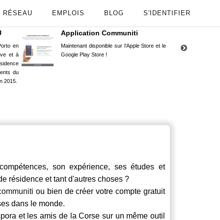
RÉSEAU
EMPLOIS
BLOG
S'IDENTIFIER
U
Application Communiti
RE
orto en
Maintenant disponible sur l'Apple Store et le
Situ
uve et à
Google Play Store !
Cors
ésidence
moin
ents du
Capu
n 2015.
stud
ompétences, son expérience, ses études et
 de résidence et tant d'autres choses ?
communiti
ou bien de créer votre compte gratuit
rses dans le monde.
spora et les amis de la Corse sur un même outil