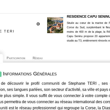
RESIDENCE CAPU SENIN
Située au cœur de la marine de P
Corse du Sud, surplombant le fle
E TERI
moins de 400 m de la plage, la R
Capu Seninu propose 20 appartem
studio au T3, entièrement rénovés e
Participation
Réseau
Informations Générales
 de découvrir le profil
communiti
de Stephane TERI , ses c
ion, ses langues parlées, son secteur d'activité, sa ville et pays
e plus simple. Il vous suffit de vous connecter à votre compte
us permettra de vous connecter au réseau international des co
niti
est le réseau professionnel qui regroupe la Corse, la Dia