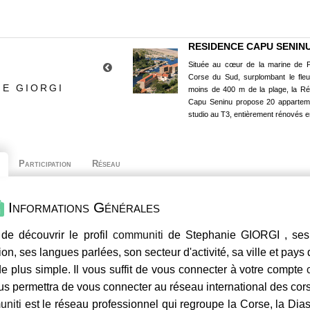
RESIDENCE CAPU SENIN
Située au cœur de la marine de P
Corse du Sud, surplombant le fle
IE GIORGI
moins de 400 m de la plage, la R
Capu Seninu propose 20 appartem
studio au T3, entièrement rénovés e
Participation
Réseau
Informations Générales
de découvrir le profil
communiti
de Stephanie GIORGI , ses 
ion, ses langues parlées, son secteur d'activité, sa ville et pays
e plus simple. Il vous suffit de vous connecter à votre compte
us permettra de vous connecter au réseau international des co
niti
est le réseau professionnel qui regroupe la Corse, la Dia