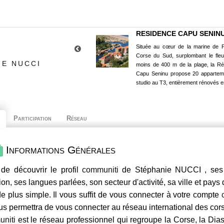
RESIDENCE CAPU SENIN
Située au cœur de la marine de P
Corse du Sud, surplombant le fle
IE NUCCI
moins de 400 m de la plage, la R
Capu Seninu propose 20 appartem
studio au T3, entièrement rénovés e
Participation
Réseau
Informations Générales
de découvrir le profil
communiti
de Stéphanie NUCCI , ses 
ion, ses langues parlées, son secteur d'activité, sa ville et pays
e plus simple. Il vous suffit de vous connecter à votre compte
us permettra de vous connecter au réseau international des co
niti
est le réseau professionnel qui regroupe la Corse, la Dia