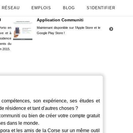
RÉSEAU
EMPLOIS
BLOG
S'IDENTIFIER
U
Application Communiti
RE
orto en
Maintenant disponible sur l'Apple Store et le
Situ
uve et à
Google Play Store !
Cors
ésidence
moin
ents du
Capu
n 2015.
stud
compétences, son expérience, ses études et
 de résidence et tant d'autres choses ?
communiti
ou bien de créer votre compte gratuit
rses dans le monde.
spora et les amis de la Corse sur un même outil