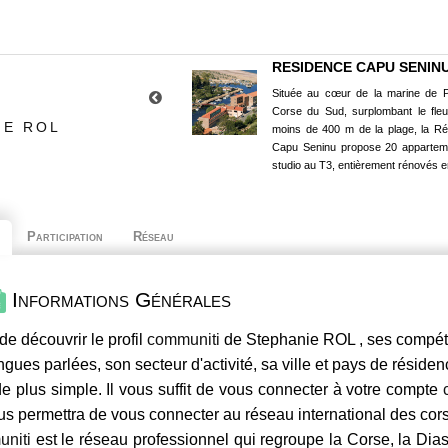
RESIDENCE CAPU SENIN
Située au cœur de la marine de P
Corse du Sud, surplombant le fle
IE ROL
moins de 400 m de la plage, la R
Capu Seninu propose 20 appartem
studio au T3, entièrement rénovés e
Participation
Réseau
Informations Générales
de découvrir le profil
communiti
de Stephanie ROL , ses compéte
ngues parlées, son secteur d'activité, sa ville et pays de résiden
e plus simple. Il vous suffit de vous connecter à votre compte
us permettra de vous connecter au réseau international des co
niti
est le réseau professionnel qui regroupe la Corse, la Dia