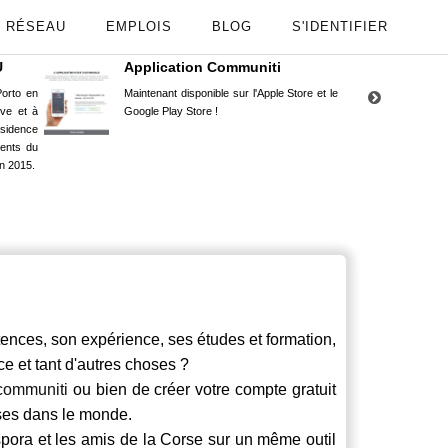
RÉSEAU
EMPLOIS
BLOG
S'IDENTIFIER
U
Application Communiti
RE
orto en
Maintenant disponible sur l'Apple Store et le
Situ
uve et à
Google Play Store !
Cors
ésidence
moin
ents du
Capu
n 2015.
stud
nces, son expérience, ses études et formation,
ce et tant d'autres choses ?
communiti
ou bien de créer votre compte gratuit
rses dans le monde.
spora et les amis de la Corse sur un même outil