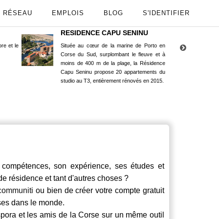
RÉSEAU
EMPLOIS
BLOG
S'IDENTIFIER
RESIDENCE CAPU SENINU
App
re et le
Située au cœur de la marine de Porto en
Maint
Corse du Sud, surplombant le fleuve et à
Goog
moins de 400 m de la plage, la Résidence
Capu Seninu propose 20 appartements du
studio au T3, entièrement rénovés en 2015.
compétences, son expérience, ses études et
 de résidence et tant d'autres choses ?
communiti
ou bien de créer votre compte gratuit
rses dans le monde.
spora et les amis de la Corse sur un même outil