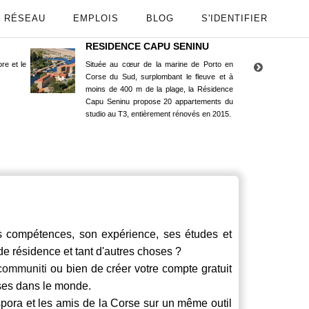
RÉSEAU
EMPLOIS
BLOG
S'IDENTIFIER
RESIDENCE CAPU SENINU
App
re et le
Située au cœur de la marine de Porto en
Maint
Corse du Sud, surplombant le fleuve et à
Goog
moins de 400 m de la plage, la Résidence
Capu Seninu propose 20 appartements du
studio au T3, entièrement rénovés en 2015.
ompétences, son expérience, ses études et
 de résidence et tant d'autres choses ?
communiti
ou bien de créer votre compte gratuit
rses dans le monde.
spora et les amis de la Corse sur un même outil