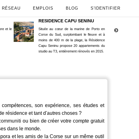
RÉSEAU
EMPLOIS
BLOG
S'IDENTIFIER
RESIDENCE CAPU SENINU
App
re et le
Située au cœur de la marine de Porto en
Maint
Corse du Sud, surplombant le fleuve et à
Goog
moins de 400 m de la plage, la Résidence
Capu Seninu propose 20 appartements du
studio au T3, entièrement rénovés en 2015.
compétences, son expérience, ses études et
 de résidence et tant d'autres choses ?
communiti
ou bien de créer votre compte gratuit
rses dans le monde.
spora et les amis de la Corse sur un même outil