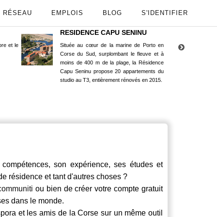
RÉSEAU
EMPLOIS
BLOG
S'IDENTIFIER
RESIDENCE CAPU SENINU
App
re et le
Située au cœur de la marine de Porto en
Maint
Corse du Sud, surplombant le fleuve et à
Goog
moins de 400 m de la plage, la Résidence
Capu Seninu propose 20 appartements du
studio au T3, entièrement rénovés en 2015.
compétences, son expérience, ses études et
 de résidence et tant d'autres choses ?
communiti
ou bien de créer votre compte gratuit
rses dans le monde.
spora et les amis de la Corse sur un même outil