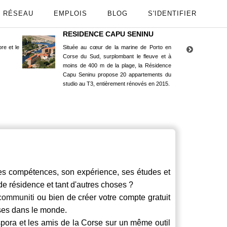
RÉSEAU
EMPLOIS
BLOG
S'IDENTIFIER
RESIDENCE CAPU SENINU
App
re et le
Située au cœur de la marine de Porto en
Maint
Corse du Sud, surplombant le fleuve et à
Goog
moins de 400 m de la plage, la Résidence
Capu Seninu propose 20 appartements du
studio au T3, entièrement rénovés en 2015.
compétences, son expérience, ses études et
 de résidence et tant d'autres choses ?
communiti
ou bien de créer votre compte gratuit
rses dans le monde.
spora et les amis de la Corse sur un même outil