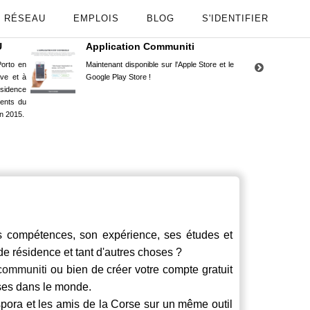
RÉSEAU
EMPLOIS
BLOG
S'IDENTIFIER
U
Application Communiti
RE
orto en
Maintenant disponible sur l'Apple Store et le
Situ
uve et à
Google Play Store !
Cors
ésidence
moin
ents du
Capu
n 2015.
stud
ompétences, son expérience, ses études et
 de résidence et tant d'autres choses ?
communiti
ou bien de créer votre compte gratuit
rses dans le monde.
spora et les amis de la Corse sur un même outil