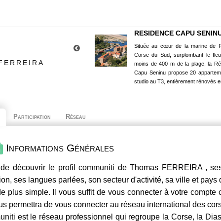
RESIDENCE CAPU SENIN
Située au cœur de la marine de P
Corse du Sud, surplombant le fle
FERREIRA
moins de 400 m de la plage, la R
Capu Seninu propose 20 appartem
studio au T3, entièrement rénovés e
Participation
Réseau
Informations Générales
de découvrir le profil
communiti
de Thomas FERREIRA , ses c
ion, ses langues parlées, son secteur d'activité, sa ville et pays
e plus simple. Il vous suffit de vous connecter à votre compte
us permettra de vous connecter au réseau international des co
niti
est le réseau professionnel qui regroupe la Corse, la Dia