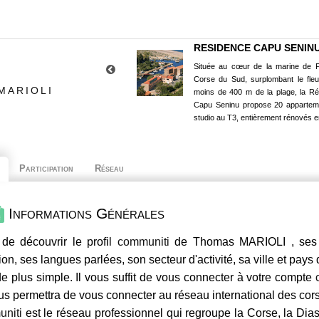
RESIDENCE CAPU SENIN
Située au cœur de la marine de P
Corse du Sud, surplombant le fle
MARIOLI
moins de 400 m de la plage, la R
Capu Seninu propose 20 appartem
studio au T3, entièrement rénovés e
Participation
Réseau
Informations Générales
de découvrir le profil
communiti
de Thomas MARIOLI , ses c
ion, ses langues parlées, son secteur d'activité, sa ville et pays
e plus simple. Il vous suffit de vous connecter à votre compte
us permettra de vous connecter au réseau international des co
niti
est le réseau professionnel qui regroupe la Corse, la Dia