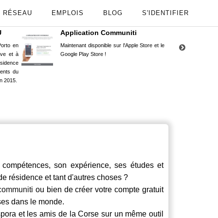
RÉSEAU
EMPLOIS
BLOG
S'IDENTIFIER
U
Application Communiti
RE
orto en
Maintenant disponible sur l'Apple Store et le
Situ
uve et à
Google Play Store !
Cors
ésidence
moin
ents du
Capu
n 2015.
stud
ompétences, son expérience, ses études et
 de résidence et tant d'autres choses ?
communiti
ou bien de créer votre compte gratuit
rses dans le monde.
spora et les amis de la Corse sur un même outil