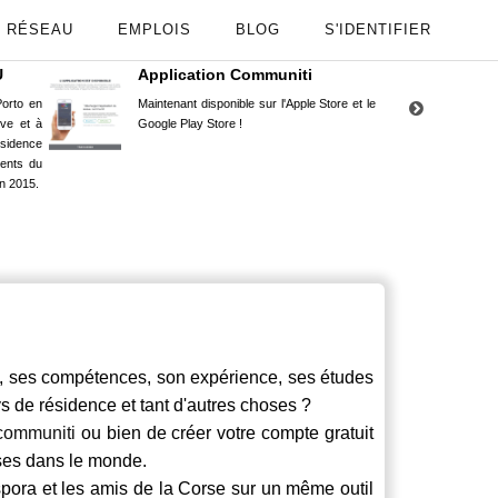
RÉSEAU
EMPLOIS
BLOG
S'IDENTIFIER
U
Application Communiti
RE
orto en
Maintenant disponible sur l'Apple Store et le
Situ
uve et à
Google Play Store !
Cors
ésidence
moin
ents du
Capu
n 2015.
stud
es compétences, son expérience, ses études
ays de résidence et tant d'autres choses ?
communiti
ou bien de créer votre compte gratuit
rses dans le monde.
spora et les amis de la Corse sur un même outil