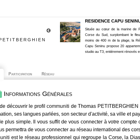
RESIDENCE CAPU SENIN
Située au cœur de la marine de P
Corse du Sud, surplombant le fle
PETITBERGHIEN
moins de 400 m de la plage, la R
Capu Seninu propose 20 appartem
studio au T3, entièrement rénovés e
Participation
Réseau
Informations Générales
de découvrir le profil
communiti
de Thomas PETITBERGHIEN , s
mation, ses langues parlées, son secteur d'activité, sa ville et p
e plus simple. Il vous suffit de vous connecter à votre compte
us permettra de vous connecter au réseau international des co
niti
est le réseau professionnel qui regroupe la Corse, la Dia