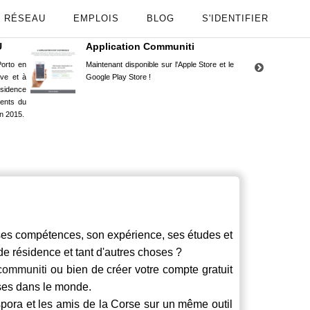
RÉSEAU
EMPLOIS
BLOG
S'IDENTIFIER
U
Application Communiti
RE
orto en
Maintenant disponible sur l'Apple Store et le
Situ
uve et à
Google Play Store !
Cors
ésidence
moin
ents du
Capu
n 2015.
stud
 compétences, son expérience, ses études et
 de résidence et tant d'autres choses ?
communiti
ou bien de créer votre compte gratuit
rses dans le monde.
spora et les amis de la Corse sur un même outil