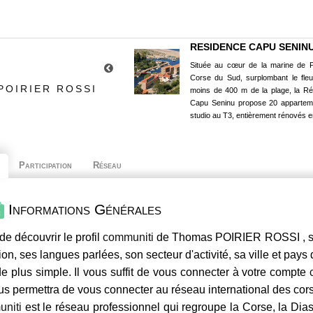
RESIDENCE CAPU SENIN
Située au cœur de la marine de P
Corse du Sud, surplombant le fle
POIRIER ROSSI
moins de 400 m de la plage, la R
Capu Seninu propose 20 appartem
studio au T3, entièrement rénovés e
Participation
Réseau
Informations Générales
de découvrir le profil
communiti
de Thomas POIRIER ROSSI , ses
ion, ses langues parlées, son secteur d'activité, sa ville et pays
e plus simple. Il vous suffit de vous connecter à votre compte
us permettra de vous connecter au réseau international des co
niti
est le réseau professionnel qui regroupe la Corse, la Dia