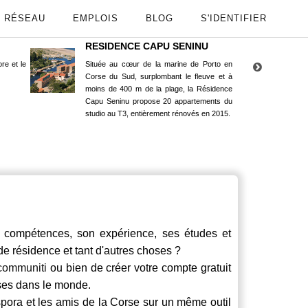
RÉSEAU
EMPLOIS
BLOG
S'IDENTIFIER
RESIDENCE CAPU SENINU
App
re et le
Située au cœur de la marine de Porto en
Maint
Corse du Sud, surplombant le fleuve et à
Goog
moins de 400 m de la plage, la Résidence
Capu Seninu propose 20 appartements du
studio au T3, entièrement rénovés en 2015.
 compétences, son expérience, ses études et
 de résidence et tant d'autres choses ?
communiti
ou bien de créer votre compte gratuit
rses dans le monde.
spora et les amis de la Corse sur un même outil