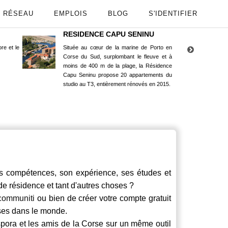
RÉSEAU
EMPLOIS
BLOG
S'IDENTIFIER
RESIDENCE CAPU SENINU
App
re et le
Située au cœur de la marine de Porto en
Maint
Corse du Sud, surplombant le fleuve et à
Goog
moins de 400 m de la plage, la Résidence
Capu Seninu propose 20 appartements du
studio au T3, entièrement rénovés en 2015.
compétences, son expérience, ses études et
 de résidence et tant d'autres choses ?
communiti
ou bien de créer votre compte gratuit
rses dans le monde.
spora et les amis de la Corse sur un même outil