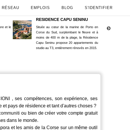
RÉSEAU
EMPLOIS
BLOG
S'IDENTIFIER
RESIDENCE CAPU SENINU
App
re et le
Située au cœur de la marine de Porto en
Maint
Corse du Sud, surplombant le fleuve et à
Goog
moins de 400 m de la plage, la Résidence
Capu Seninu propose 20 appartements du
studio au T3, entièrement rénovés en 2015.
NI , ses compétences, son expérience, ses
le et pays de résidence et tant d'autres choses ?
communiti
ou bien de créer votre compte gratuit
rses dans le monde.
spora et les amis de la Corse sur un même outil