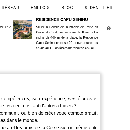
RÉSEAU
EMPLOIS
BLOG
S'IDENTIFIER
RESIDENCE CAPU SENINU
App
re et le
Située au cœur de la marine de Porto en
Maint
Corse du Sud, surplombant le fleuve et à
Goog
moins de 400 m de la plage, la Résidence
Capu Seninu propose 20 appartements du
studio au T3, entièrement rénovés en 2015.
compétences, son expérience, ses études et
 de résidence et tant d'autres choses ?
communiti
ou bien de créer votre compte gratuit
rses dans le monde.
spora et les amis de la Corse sur un même outil