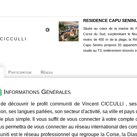
RESIDENCE CAPU SENIN
Située au cœur de la marine de P
Corse du Sud, surplombant le fle
CICCULLI
moins de 400 m de la plage, la R
Capu Seninu propose 20 appartem
studio au T3, entièrement rénovés e
Participation
Réseau
Informations Générales
de découvrir le profil
communiti
de Vincent CICCULLI , ses 
ion, ses langues parlées, son secteur d'activité, sa ville et pays
e plus simple. Il vous suffit de vous connecter à votre compte
us permettra de vous connecter au réseau international des co
niti
est le réseau professionnel qui regroupe la Corse, la Dia