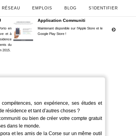
RÉSEAU
EMPLOIS
BLOG
S'IDENTIFIER
U
Application Communiti
RE
orto en
Maintenant disponible sur l'Apple Store et le
Situ
uve et à
Google Play Store !
Cors
ésidence
moin
ents du
Capu
n 2015.
stud
compétences, son expérience, ses études et
 de résidence et tant d'autres choses ?
communiti
ou bien de créer votre compte gratuit
rses dans le monde.
spora et les amis de la Corse sur un même outil