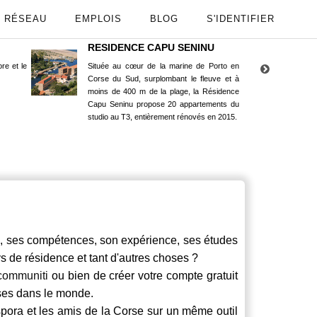
RÉSEAU
EMPLOIS
BLOG
S'IDENTIFIER
RESIDENCE CAPU SENINU
App
re et le
Située au cœur de la marine de Porto en
Maint
Corse du Sud, surplombant le fleuve et à
Goog
moins de 400 m de la plage, la Résidence
Capu Seninu propose 20 appartements du
studio au T3, entièrement rénovés en 2015.
es compétences, son expérience, ses études
ays de résidence et tant d'autres choses ?
communiti
ou bien de créer votre compte gratuit
rses dans le monde.
spora et les amis de la Corse sur un même outil