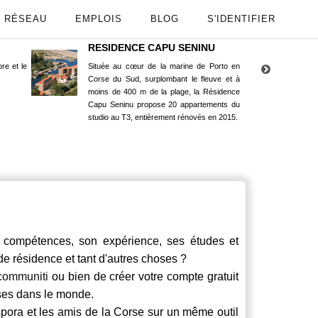
RÉSEAU
EMPLOIS
BLOG
S'IDENTIFIER
RESIDENCE CAPU SENINU
App
re et le
Située au cœur de la marine de Porto en
Maint
Corse du Sud, surplombant le fleuve et à
Goog
moins de 400 m de la plage, la Résidence
Capu Seninu propose 20 appartements du
studio au T3, entièrement rénovés en 2015.
compétences, son expérience, ses études et
 de résidence et tant d'autres choses ?
communiti
ou bien de créer votre compte gratuit
rses dans le monde.
spora et les amis de la Corse sur un même outil