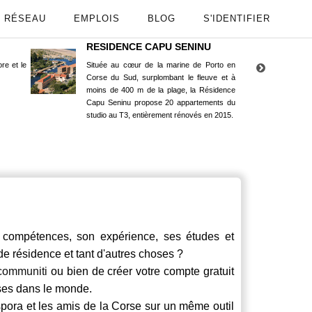
RÉSEAU
EMPLOIS
BLOG
S'IDENTIFIER
RESIDENCE CAPU SENINU
App
re et le
Située au cœur de la marine de Porto en
Maint
Corse du Sud, surplombant le fleuve et à
Goog
moins de 400 m de la plage, la Résidence
Capu Seninu propose 20 appartements du
studio au T3, entièrement rénovés en 2015.
compétences, son expérience, ses études et
 de résidence et tant d'autres choses ?
communiti
ou bien de créer votre compte gratuit
rses dans le monde.
spora et les amis de la Corse sur un même outil