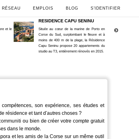
RÉSEAU
EMPLOIS
BLOG
S'IDENTIFIER
RESIDENCE CAPU SENINU
App
re et le
Située au cœur de la marine de Porto en
Maint
Corse du Sud, surplombant le fleuve et à
Goog
moins de 400 m de la plage, la Résidence
Capu Seninu propose 20 appartements du
studio au T3, entièrement rénovés en 2015.
compétences, son expérience, ses études et
 de résidence et tant d'autres choses ?
communiti
ou bien de créer votre compte gratuit
rses dans le monde.
spora et les amis de la Corse sur un même outil