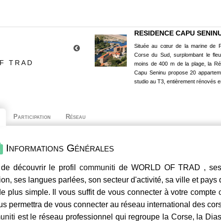
RESIDENCE CAPU SENIN
Située au cœur de la marine de P
Corse du Sud, surplombant le fle
F TRAD
moins de 400 m de la plage, la R
Capu Seninu propose 20 appartem
studio au T3, entièrement rénovés e
Participation
Réseau
Informations Générales
de découvrir le profil
communiti
de WORLD OF TRAD , ses co
ion, ses langues parlées, son secteur d'activité, sa ville et pays
e plus simple. Il vous suffit de vous connecter à votre compte
us permettra de vous connecter au réseau international des co
niti
est le réseau professionnel qui regroupe la Corse, la Dia