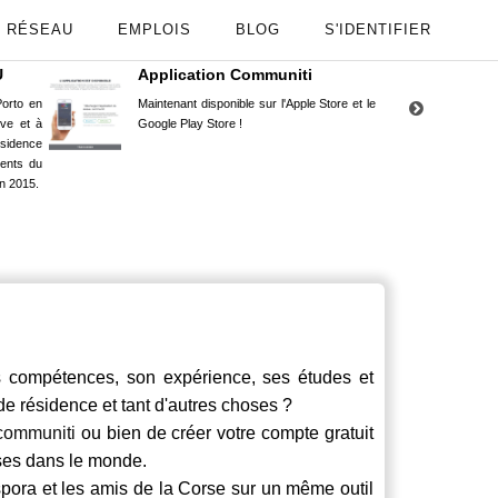
RÉSEAU
EMPLOIS
BLOG
S'IDENTIFIER
U
Application Communiti
RE
orto en
Maintenant disponible sur l'Apple Store et le
Situ
uve et à
Google Play Store !
Cors
ésidence
moin
ents du
Capu
n 2015.
stud
mpétences, son expérience, ses études et
 de résidence et tant d'autres choses ?
communiti
ou bien de créer votre compte gratuit
rses dans le monde.
spora et les amis de la Corse sur un même outil