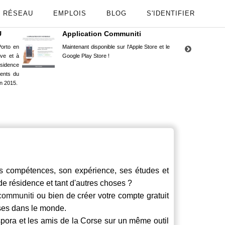
RÉSEAU
EMPLOIS
BLOG
S'IDENTIFIER
U
Application Communiti
RE
orto en
Maintenant disponible sur l'Apple Store et le
Situ
uve et à
Google Play Store !
Cors
ésidence
moin
ents du
Capu
n 2015.
stud
ompétences, son expérience, ses études et
 de résidence et tant d'autres choses ?
communiti
ou bien de créer votre compte gratuit
rses dans le monde.
spora et les amis de la Corse sur un même outil