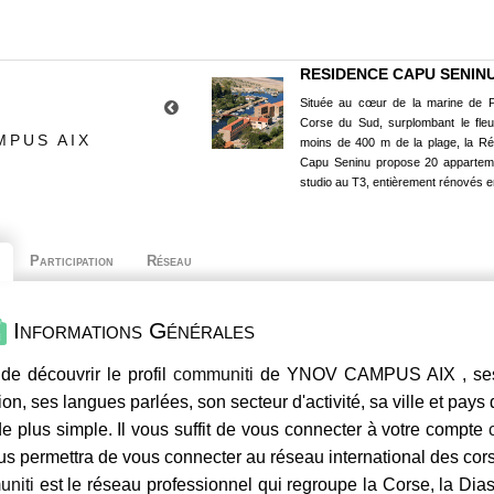
RESIDENCE CAPU SENIN
Située au cœur de la marine de P
Corse du Sud, surplombant le fle
MPUS AIX
moins de 400 m de la plage, la R
Capu Seninu propose 20 appartem
studio au T3, entièrement rénovés e
Participation
Réseau
Informations Générales
de découvrir le profil
communiti
de YNOV CAMPUS AIX , ses c
ion, ses langues parlées, son secteur d'activité, sa ville et pays
e plus simple. Il vous suffit de vous connecter à votre compte
us permettra de vous connecter au réseau international des co
niti
est le réseau professionnel qui regroupe la Corse, la Dia