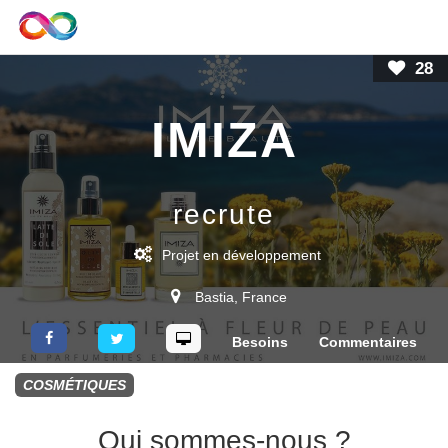
28
IMIZA
recrute
Projet
en développement
Bastia
,
France
Besoins
Commentaires
COSMÉTIQUES
Qui sommes-nous ?