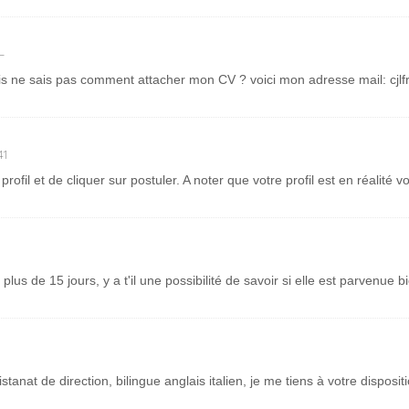
—
mais ne sais pas comment attacher mon CV ? voici mon adresse mail: cjl
41
 profil et de cliquer sur postuler. A noter que votre profil est en réalité v
n plus de 15 jours, y a t'il une possibilité de savoir si elle est parvenu
tanat de direction, bilingue anglais italien, je me tiens à votre disposi