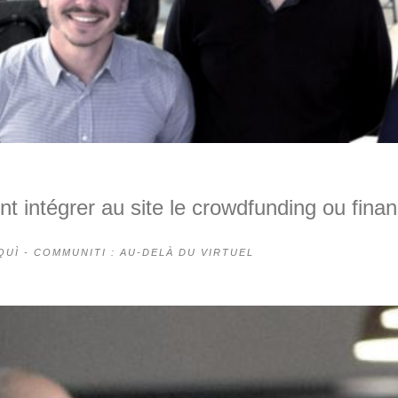
intégrer au site le crowdfunding ou financ
QUÌ - COMMUNITI : AU-DELÀ DU VIRTUEL