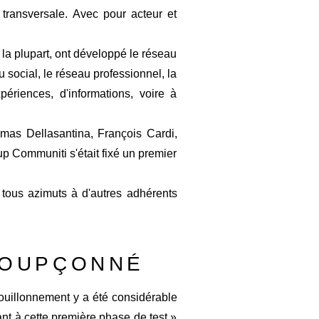
s transversale. Avec pour acteur et
r la plupart, ont développé le réseau
au social, le réseau professionnel, la
ériences, d'informations, voire à
omas Dellasantina, François Cardi,
p Communiti s'était fixé un premier
 tous azimuts à d'autres adhérents
NSOUPÇONNÉ
ouillonnement y a été considérable
t à cette première phase de test »