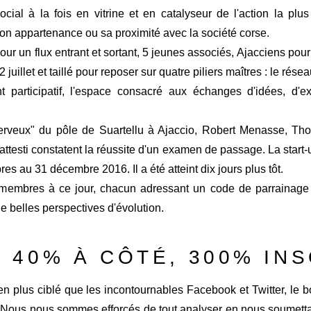
cial à la fois en vitrine et en catalyseur de l'action la plu
son appartenance ou sa proximité avec la société corse.
s pour un flux entrant et sortant, 5 jeunes associés, Ajacciens pou
juillet et taillé pour reposer sur quatre piliers maîtres : le rése
 participatif, l'espace consacré aux échanges d'idées, d'exp
nerveux" du pôle de Suartellu à Ajaccio, Robert Menasse, Th
ttesti constatent la réussite d'un examen de passage. La start-u
es au 31 décembre 2016. Il a été atteint dix jours plus tôt.
4 membres à ce jour, chacun adressant un code de parrainage
de belles perspectives d'évolution.
, 40% À CÔTÉ, 300% I
n plus ciblé que les incontournables Facebook et Twitter, le b
« Nous nous sommes efforcés de tout analyser en nous soumettan