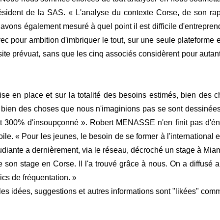
dent de la SAS. « L'analyse du contexte Corse, de son rapport 
s avons également mesuré à quel point il est difficile d'entrepren
c pour ambition d'imbriquer le tout, sur une seule plateforme et
site prévuat, sans que les cinq associés considèrent pour autant
mise en place et sur la totalité des besoins estimés, bien des c
t bien des choses que nous n'imaginions pas se sont dessinées
 et 300% d'insoupçonné ». Robert MENASSE n'en finit pas d'é
oile. « Pour les jeunes, le besoin de se former à l'international es
diante a dernièrement, via le réseau, décroché un stage à Miami
 son stage en Corse. Il l'a trouvé grâce à nous. On a diffusé au
ics de fréquentation. »
les idées, suggestions et autres informations sont "likées" comm